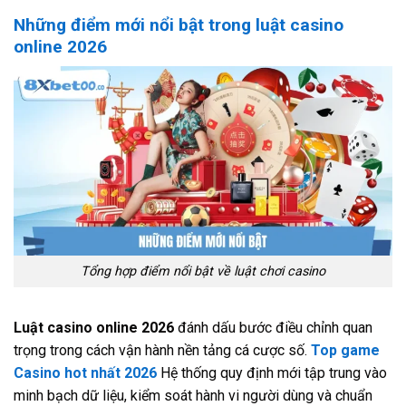
Những điểm mới nổi bật trong luật casino
online 2026
Tổng hợp điểm nổi bật về luật chơi casino
Luật casino online 2026
đánh dấu bước điều chỉnh quan
trọng trong cách vận hành nền tảng cá cược số.
Top game
Casino hot nhất 2026
Hệ thống quy định mới tập trung vào
minh bạch dữ liệu, kiểm soát hành vi người dùng và chuẩn