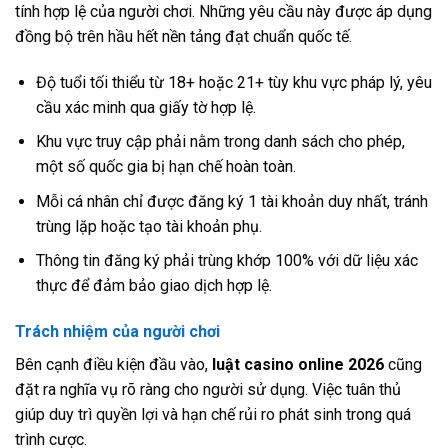
tính hợp lệ của người chơi. Những yêu cầu này được áp dụng
đồng bộ trên hầu hết nền tảng đạt chuẩn quốc tế.
Độ tuổi tối thiểu từ 18+ hoặc 21+ tùy khu vực pháp lý, yêu
cầu xác minh qua giấy tờ hợp lệ.
Khu vực truy cập phải nằm trong danh sách cho phép,
một số quốc gia bị hạn chế hoàn toàn.
Mỗi cá nhân chỉ được đăng ký 1 tài khoản duy nhất, tránh
trùng lặp hoặc tạo tài khoản phụ.
Thông tin đăng ký phải trùng khớp 100% với dữ liệu xác
thực để đảm bảo giao dịch hợp lệ.
Trách nhiệm của người chơi
Bên cạnh điều kiện đầu vào,
luật casino online 2026
cũng
đặt ra nghĩa vụ rõ ràng cho người sử dụng. Việc tuân thủ
giúp duy trì quyền lợi và hạn chế rủi ro phát sinh trong quá
trình cược.