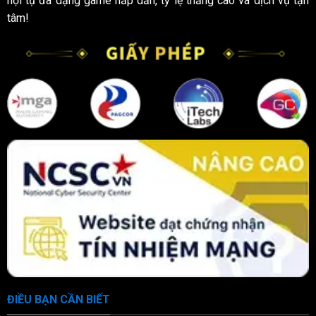
hội tụ đa dạng game hấp dẫn, tỷ lệ thắng cao và dịch vụ tận
tâm!
ĐIỀU BẠN CẦN BIẾT