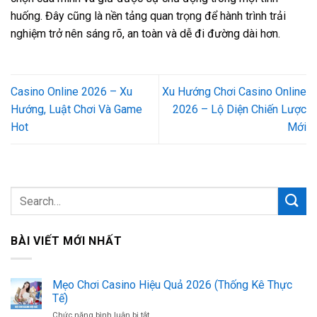
huống. Đây cũng là nền tảng quan trọng để hành trình trải
nghiệm trở nên sáng rõ, an toàn và dễ đi đường dài hơn.
Casino Online 2026 – Xu
Xu Hướng Chơi Casino Online
Hướng, Luật Chơi Và Game
2026 – Lộ Diện Chiến Lược
Hot
Mới
BÀI VIẾT MỚI NHẤT
Mẹo Chơi Casino Hiệu Quả 2026 (Thống Kê Thực
Tế)
ở
Chức năng bình luận bị tắt