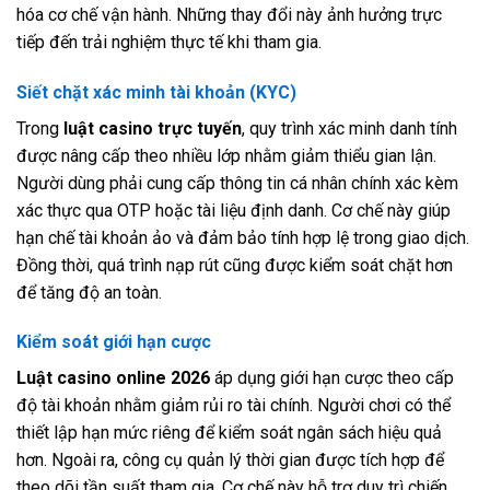
hóa cơ chế vận hành. Những thay đổi này ảnh hưởng trực
tiếp đến trải nghiệm thực tế khi tham gia.
Siết chặt xác minh tài khoản (KYC)
Trong
luật casino trực tuyến
, quy trình xác minh danh tính
được nâng cấp theo nhiều lớp nhằm giảm thiểu gian lận.
Người dùng phải cung cấp thông tin cá nhân chính xác kèm
xác thực qua OTP hoặc tài liệu định danh. Cơ chế này giúp
hạn chế tài khoản ảo và đảm bảo tính hợp lệ trong giao dịch.
Đồng thời, quá trình nạp rút cũng được kiểm soát chặt hơn
để tăng độ an toàn.
Kiểm soát giới hạn cược
Luật casino online 2026
áp dụng giới hạn cược theo cấp
độ tài khoản nhằm giảm rủi ro tài chính. Người chơi có thể
thiết lập hạn mức riêng để kiểm soát ngân sách hiệu quả
hơn. Ngoài ra, công cụ quản lý thời gian được tích hợp để
theo dõi tần suất tham gia. Cơ chế này hỗ trợ duy trì chiến