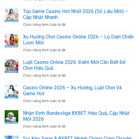
Mẹo
Chơi
Top Game Casino Hot Nhất 2026 (Số Liệu Mới) –
Casino
Cập Nhật Nhanh
Hiệu
ở
Chức năng bình luận bị tắt
Quả
Top
2026
Game
Xu Hướng Chơi Casino Online 2026 – Lộ Diện Chiến
(Thống
Casino
Kê
Lược Mới
Hot
Thực
ở
Chức năng bình luận bị tắt
Nhất
Tế)
Xu
2026
Hướng
Luật Casino Online 2026: Điểm Mới Cần Biết Để
(Số
Chơi
Liệu
Chơi Hiệu Quả
Casino
Mới)
ở
Chức năng bình luận bị tắt
Online
–
Luật
2026
Cập
Casino
Casino Online 2026 – Xu Hướng, Luật Chơi Và
–
Nhật
Online
Lộ
Game Hot
Nhanh
2026:
Diện
ở
Chức năng bình luận bị tắt
Điểm
Chiến
Casino
Mới
Lược
Online
Nhận Định Bundesliga 8XBET Hiệu Quả, Cập Nhật
Cần
Mới
2026
Biết
Mới 2026
–
Để
ở
Chức năng bình luận bị tắt
Xu
Chơi
Nhận
Hướng,
Hiệu
Định
Soi Kèo Serie A 8XBET Nhanh Chóng Cùng Chuyên
Luật
Quả