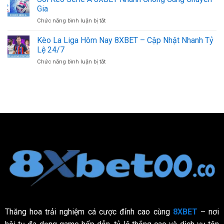
Bundesliga
Chơi
Gia
8XBET
Và
ở
Chức năng bình luận bị tắt
Hiệu
Game
Soi
Quả,
Hot
Kèo
Kèo La Liga Hôm Nay 8XBET – Cập Nhật Nhanh Tỷ
Cập
Serie
Nhật
Lệ 24/7
A
Mới
ở
Chức năng bình luận bị tắt
8XBET
2026
Kèo
Nhanh
La
Chóng
Liga
Cùng
Hôm
Chuyên
Nay
Gia
8XBET
–
Cập
Nhật
Nhanh
Tỷ
Lệ
24/7
Thăng hoa trải nghiệm cá cược đỉnh cao cùng
8XBET
– nơi