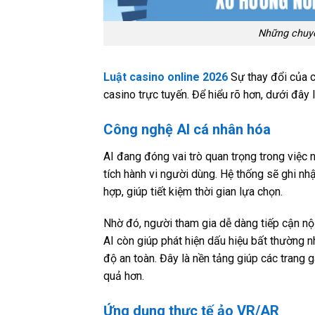
Những chuyể
Luật casino online 2026
Sự thay đổi của c
casino trực tuyến. Để hiểu rõ hơn, dưới đây
Công nghệ AI cá nhân hóa
AI đang đóng vai trò quan trọng trong việc
tích hành vi người dùng. Hệ thống sẽ ghi nhậ
hợp, giúp tiết kiệm thời gian lựa chọn.
Nhờ đó, người tham gia dễ dàng tiếp cận n
AI còn giúp phát hiện dấu hiệu bất thường 
độ an toàn. Đây là nền tảng giúp các trang
quả hơn.
Ứng dụng thực tế ảo VR/AR