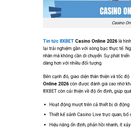
Casino On
Tin tức 8XBET
Casino Online 2026
là hìn
lại trải nghiệm gần với sòng bạc thực tế. Ng
nhân mà không cần di chuyển. Sự phát triển củ
dàng hơn với nhiều đối tượng.
Bên cạnh đó, giao diện thân thiện và tốc độ
Online 2026
còn được đánh giá cao nhờ khả 
8XBET còn cải thiện về độ ổn định, giúp quá
Hoạt động mượt trên cả thiết bị di động 
Thiết kế sảnh Casino Live trực quan, bố c
Hiệu năng ổn định, phản hồi nhanh, ít xảy