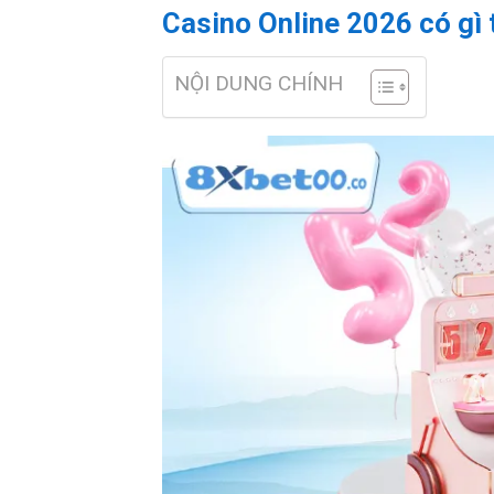
Casino Online 2026 có gì 
NỘI DUNG CHÍNH