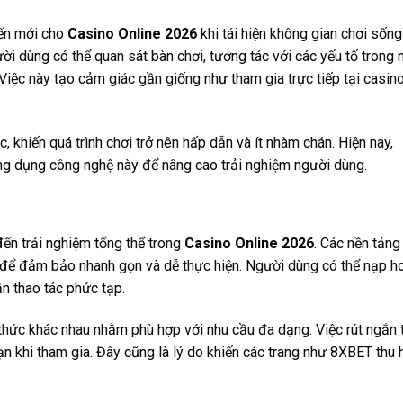
ến mới cho
Casino Online 2026
khi tái hiện không gian chơi sống
ời dùng có thể quan sát bàn chơi, tương tác với các yếu tố trong 
 Việc này tạo cảm giác gần giống như tham gia trực tiếp tại casin
, khiến quá trình chơi trở nên hấp dẫn và ít nhàm chán. Hiện nay,
 dụng công nghệ này để nâng cao trải nghiệm người dùng.
đến trải nghiệm tổng thể trong
Casino Online 2026
. Các nền tảng
ch để đảm bảo nhanh gọn và dễ thực hiện. Người dùng có thể nạp h
ần thao tác phức tạp.
 thức khác nhau nhằm phù hợp với nhu cầu đa dạng. Việc rút ngắn 
ạn khi tham gia. Đây cũng là lý do khiến các trang như 8XBET thu 