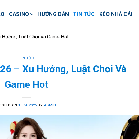
AO
CASINO
HƯỚNG DẪN
TIN TỨC
KÈO NHÀ CÁI
u Hướng, Luật Chơi Và Game Hot
TIN TỨC
026 – Xu Hướng, Luật Chơi Và
Game Hot
OSTED ON
19.04.2026
BY
ADMIN