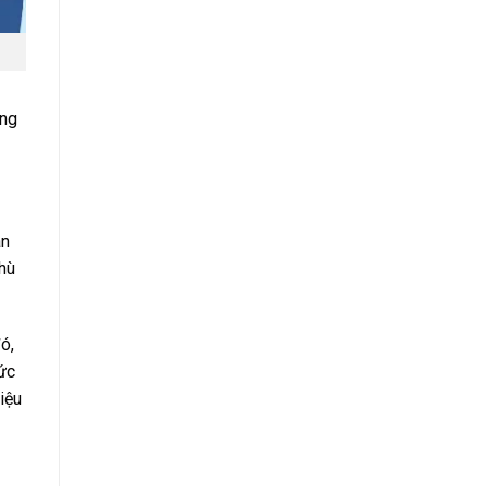
ảng
ân
phù
ó,
ức
iệu