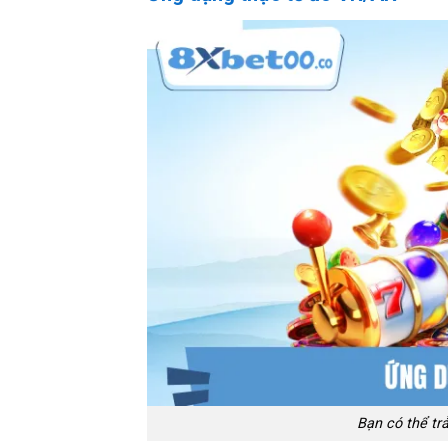
Bạn có thể tr