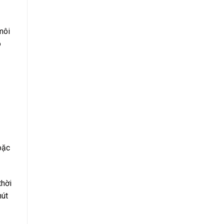
môi
o
oặc
thời
hút